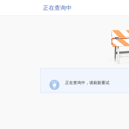
正在查询中
正在查询中，请刷新重试